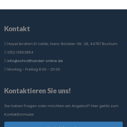
Kontakt
Hayel Ibrahim El-Lahib, Hans-Böckler-Str. 28, 44787 Bochum
0152 13653854
info@schrotthandel-online.de
Montag - Freitag 8:00 - 20:00
Kontaktieren Sie uns!
Sie haben Fragen oder möchten ein Angebot? Hier gehts zum
Kontaktformular.