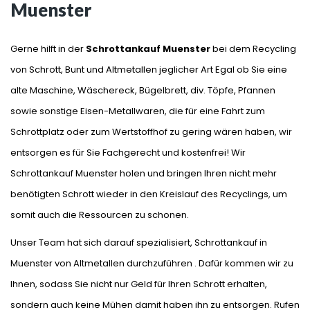
Muenster
Gerne hilft in der
Schrottankauf Muenster
bei dem Recycling
von Schrott, Bunt und Altmetallen jeglicher Art Egal ob Sie eine
alte Maschine, Wäschereck, Bügelbrett, div. Töpfe, Pfannen
sowie sonstige Eisen-Metallwaren, die für eine Fahrt zum
Schrottplatz oder zum Wertstoffhof zu gering wären haben, wir
WIR HOLEN IHREN
entsorgen es für Sie Fachgerecht und kostenfrei! Wir
SCHROTT AB
Schrottankauf Muenster holen und bringen Ihren nicht mehr
benötigten Schrott wieder in den Kreislauf des Recyclings, um
Kostenfreie abholung
somit auch die Ressourcen zu schonen.
Unser Team hat sich darauf spezialisiert, Schrottankauf in
Muenster von Altmetallen durchzuführen . Dafür kommen wir zu
Ihnen, sodass Sie nicht nur Geld für Ihren Schrott erhalten,
sondern auch keine Mühen damit haben ihn zu entsorgen. Rufen