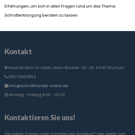
Erfahrungen, um sich in allen Fragen rund um das Thema
Schrottentsorgung beraten zu lassen.
Kontakt
Hayel Ibrahim El-Lahib, Hans-Böckler-Str. 28, 44787 Bochum
0152 13653854
info@schrotthandel-online.de
Montag - Freitag 8:00 - 20:00
Kontaktieren Sie uns!
Sie haben Fragen oder möchten ein Angebot? Hier gehts zum